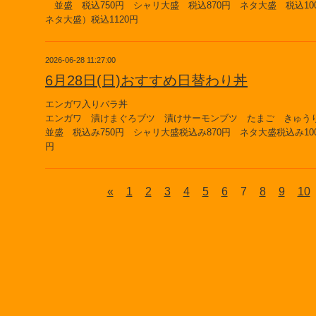
並盛 税込750円 シャリ大盛 税込870円 ネタ大盛 税込10
ネタ大盛）税込1120円
2026-06-28 11:27:00
6月28日(日)おすすめ日替わり丼
エンガワ入りバラ丼
エンガワ 漬けまぐろブツ 漬けサーモンブツ たまご きゅ
並盛 税込み750円 シャリ大盛税込み870円 ネタ大盛税込み100
円
«
1
2
3
4
5
6
7
8
9
10