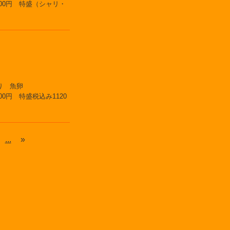
00円 特盛（シャリ・
うり 魚卵
0円 特盛税込み1120
...
»