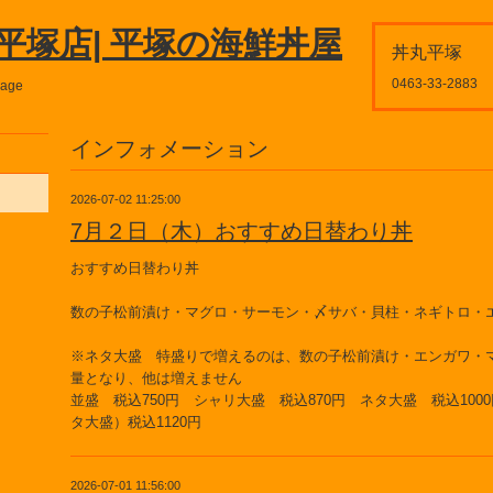
平塚店| 平塚の海鮮丼屋
丼丸平塚
0463-33-2883
page
インフォメーション
2026-07-02 11:25:00
7月２日（木）おすすめ日替わり丼
おすすめ日替わり丼
数の子松前漬け・マグロ・サーモン・〆サバ・貝柱・ネギトロ・
※ネタ大盛 特盛りで増えるのは、数の子松前漬け・エンガワ・
量となり、他は増えません
並盛 税込750円 シャリ大盛 税込870円 ネタ大盛 税込100
タ大盛）税込1120円
2026-07-01 11:56:00