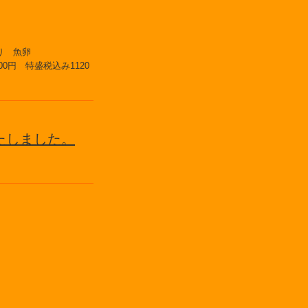
うり 魚卵
0円 特盛税込み1120
たしました。