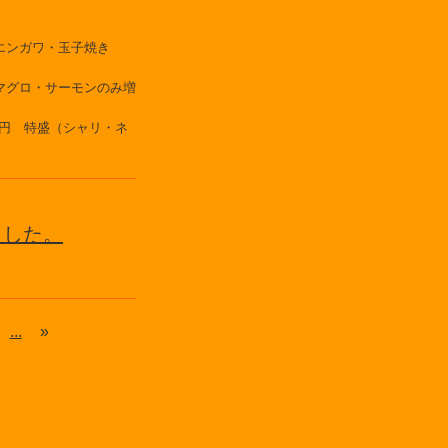
エンガワ・玉子焼き
マグロ・サーモンのみ増
0円 特盛（シャリ・ネ
ました。
...
»