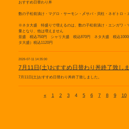
おすすめ日替わり丼
数の子松前漬け・マグロ・サーモン・〆サバ・貝柱・ネギトロ・
※ネタ大盛 特盛りで増えるのは、数の子松前漬け・エンガワ・
量となり、他は増えません
並盛 税込750円 シャリ大盛 税込870円 ネタ大盛 税込100
タ大盛）税込1120円
2026-07-11 14:35:00
7月11日(土)おすすめ日替わり丼終了致し
7月11日(土)おすすめ日替わり丼終了致しました。
«
1
2
3
4
5
6
7
8
9
10