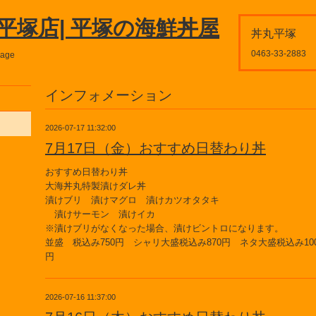
平塚店| 平塚の海鮮丼屋
丼丸平塚
0463-33-2883
page
インフォメーション
2026-07-17 11:32:00
7月17日（金）おすすめ日替わり丼
おすすめ日替わり丼
大海丼丸特製漬けダレ丼
漬けブリ 漬けマグロ 漬けカツオタタキ
漬けサーモン 漬けイカ
※漬けブリがなくなった場合、漬けビントロになります。
並盛 税込み750円 シャリ大盛税込み870円 ネタ大盛税込み100
円
2026-07-16 11:37:00