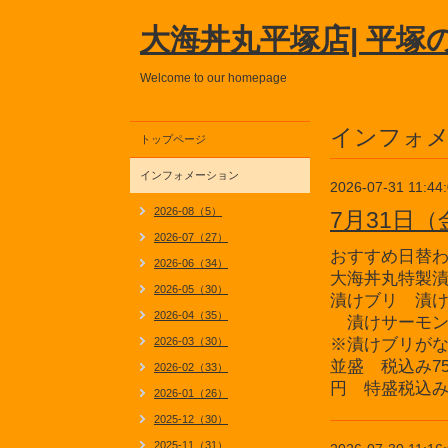
大海丼丸平塚店| 平塚
Welcome to our homepage
インフォ
トップページ
インフォメーション
2026-07-31 11:44
2026-08（5）
7月31日
2026-07（27）
おすすめ日替
2026-06（34）
大海丼丸特製
2026-05（30）
漬けブリ 漬
2026-04（35）
漬けサーモン
2026-03（30）
※漬けブリが
並盛 税込み75
2026-02（33）
円 特盛税込み1
2026-01（26）
2025-12（30）
2025-11（31）