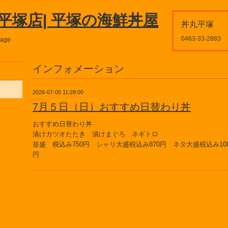
平塚店| 平塚の海鮮丼屋
丼丸平塚
0463-33-2883
page
インフォメーション
2026-07-05 11:28:00
7月５日（日）おすすめ日替わり丼
おすすめ日替わり丼
漬けカツオたたき 漬けまぐろ ネギトロ
並盛 税込み750円 シャリ大盛税込み870円 ネタ大盛税込み100
円