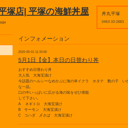
平塚店| 平塚の海鮮丼屋
丼丸平塚
0463-33-2883
page
インフォメーション
2020-05-01 11:33:00
5月1日【金】本日の日替わり丼
おすすめ日替わり丼
大人気 大海宝漬け
今話題のヘルシーなめかぶに海の幸
イクラ ホタテ 数の子 
な一品。
口の中いっぱいに広がる海の味をぜひ堪能
して下さい。
A ネギトロ 大海宝漬け
B サーモン 大海宝漬け
C コハダ 〆さば 大海宝漬け