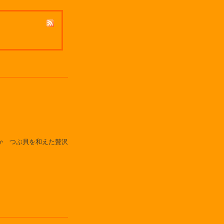
いか
つぶ貝を和えた贅沢