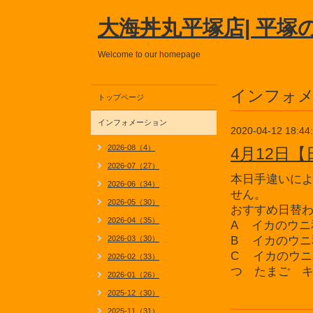
大海丼丸平塚店| 平塚
Welcome to our homepage
インフォ
トップページ
インフォメーション
2020-04-12 18:44
2026-08（4）
4月12日
2026-07（27）
本日手違いに
2026-06（34）
せん。
2026-05（30）
おすすめ日替
2026-04（35）
A イカのウニ
2026-03（30）
B イカのウニ
C イカのウ
2026-02（33）
つ たまご 
2026-01（26）
2025-12（30）
2025-11（31）