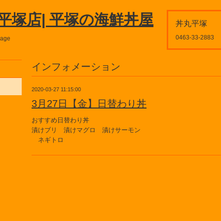
平塚店| 平塚の海鮮丼屋
丼丸平塚
0463-33-2883
page
インフォメーション
2020-03-27 11:15:00
3月27日【金】日替わり丼
おすすめ日替わり丼
漬けブリ 漬けマグロ 漬けサーモン
ネギトロ