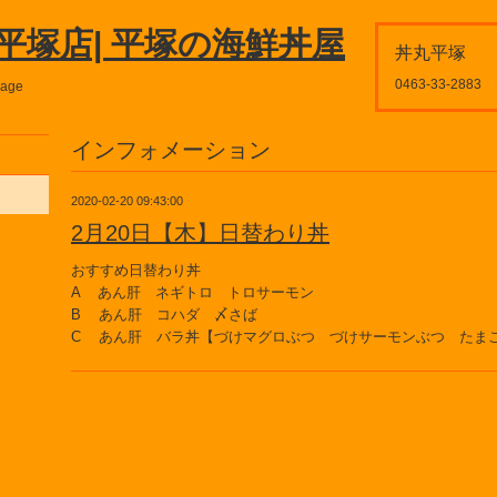
平塚店| 平塚の海鮮丼屋
丼丸平塚
0463-33-2883
page
インフォメーション
2020-02-20 09:43:00
2月20日【木】日替わり丼
おすすめ日替わり丼
A あん肝 ネギトロ トロサーモン
B あん肝 コハダ 〆さば
C あん肝 バラ丼【づけマグロぶつ づけサーモンぶつ たま