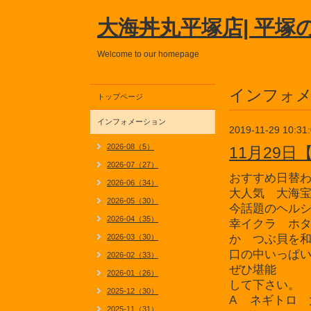
大海丼丸平塚店| 平塚
Welcome to our homepage
インフォ
トップページ
インフォメーション
2019-11-29 10:31
2026-08（5）
11月29
2026-07（27）
おすすめ日替
2026-06（34）
大人気 大海
2026-05（30）
今話題のヘル
2026-04（35）
幸
イクラ ホ
2026-03（30）
か
つぶ貝を
口の中いっぱ
2026-02（33）
ぜひ堪能
2026-01（26）
して下さい。
2025-12（30）
A ネギトロ 
2025-11（31）