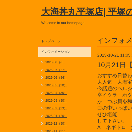
大海丼丸平塚店| 平塚
Welcome to our homepage
インフォ
トップページ
インフォメーション
2019-10-21 11:05
2026-08（6）
10月21
2026-07（27）
おすすめ日替
2026-06（34）
大人気 大海
2026-05（30）
今話題のヘル
2026-04（35）
幸
イクラ ホ
2026-03（30）
か
つぶ貝を
口の中いっぱ
2026-02（33）
ぜひ堪能
2026-01（26）
して下さい。
2025-12（30）
A ネギトロ 
2025-11（31）