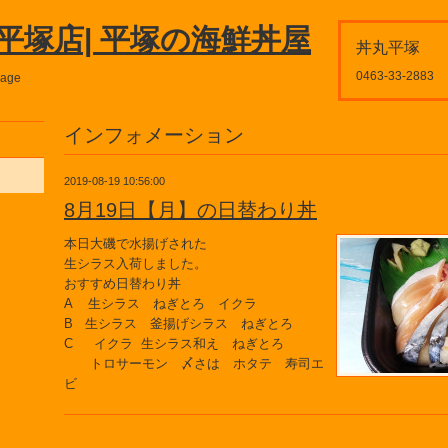
平塚店| 平塚の海鮮丼屋
丼丸平塚
0463-33-2883
page
インフォメーション
2019-08-19 10:56:00
8月19日【月】の日替わり丼
本日大磯で水揚げされた
生シラス入荷しました。
おすすめ日替わり丼
A 生シラス ねぎとろ イクラ
B 生シラス 釜揚げシラス ねぎとろ
C イクラ 生シラス和え ねぎとろ
トロサーモン 〆さは ホタテ 寿司エ
ビ