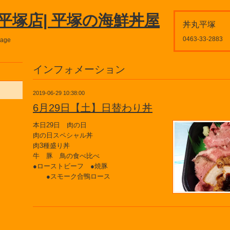
平塚店| 平塚の海鮮丼屋
丼丸平塚
0463-33-2883
page
インフォメーション
2019-06-29 10:38:00
6月29日【土】日替わり丼
本日29日 肉の日
肉の日スペシャル丼
肉3種盛り丼
牛 豚 鳥の食べ比べ
●ローストビーフ ●焼豚
●スモーク合鴨ロース