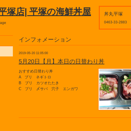
平塚店| 平塚の海鮮丼屋
丼丸平塚
0463-33-2883
page
インフォメーション
2019-05-20 11:05:00
5月20日【月】本日の日替わり丼
おすすめ日替わり丼
A ブリ ネギトロ
B ブリ カツオたたき
C ブリ 〆サバ 穴子 エンガワ