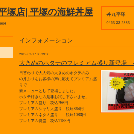
平塚店| 平塚の海鮮丼屋
丼丸平塚
0463-33-2883
page
インフォメーション
2019-02-17 06:39:00
大きめのホタテのプレミアム盛り新登場 税
日替わりで大人気の大きめのホタテのみ
の丼ぶりをお客様の声に応えてプレミアム盛
りで
新メニューとして登場しました。
ホタテ好きな方是非お試し下さいませ。
プレミアム盛り 税込756円
プレミアムシャリ大盛り 税込864円
プレミアムネタ大盛り 税込1080円
プレミアム特盛 税込1188円