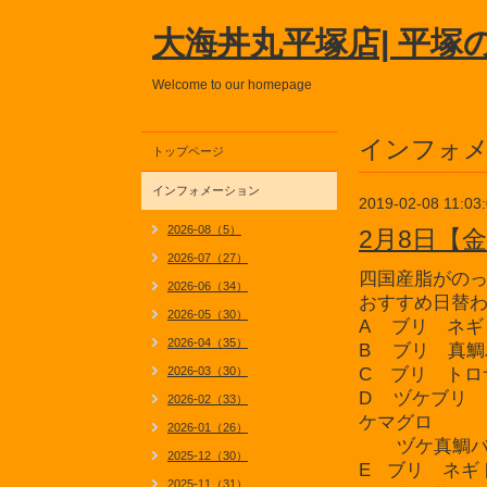
大海丼丸平塚店| 平塚
Welcome to our homepage
インフォ
トップページ
インフォメーション
2019-02-08 11:03
2026-08（5）
2月8日【
2026-07（27）
四国産脂がの
2026-06（34）
おすすめ日替
2026-05（30）
A ブリ ネギ
2026-04（35）
B ブリ 真鯛
2026-03（30）
C ブリ トロ
D ヅケブリ
2026-02（33）
ケマグロ
2026-01（26）
ヅケ真鯛バ
2025-12（30）
E ブリ ネギ
2025-11（31）