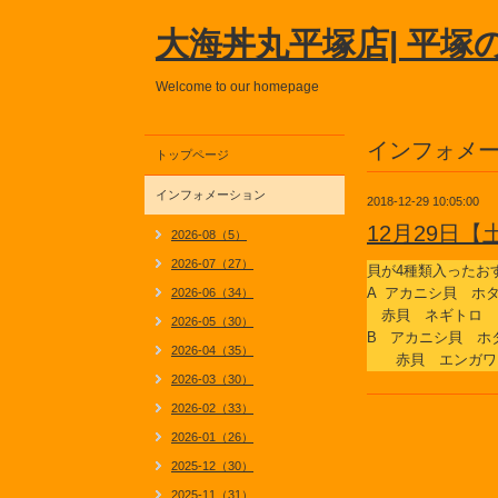
大海丼丸平塚店| 平塚
Welcome to our homepage
インフォメ
トップページ
インフォメーション
2018-12-29 10:05:00
12月29日
2026-08（5）
2026-07（27）
貝が4種類入ったお
A アカニシ貝 
2026-06（34）
赤貝 ネギトロ
2026-05（30）
B アカニシ貝 
2026-04（35）
赤貝 エンガワ
2026-03（30）
2026-02（33）
2026-01（26）
2025-12（30）
2025-11（31）