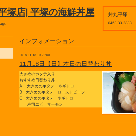
平塚店| 平塚の海鮮丼屋
丼丸平塚
0463-33-2883
page
インフォメーション
2018-11-18 10:22:00
11月18日【日】本日の日替わり丼
大きめのホタテ入り
おすすめ日替わり丼
A 大きめのホタテ ネギトロ
B 大きめのホタテ ローストビーフ
C 大きめのホタテ ネギトロ
寿司エビ サーモン