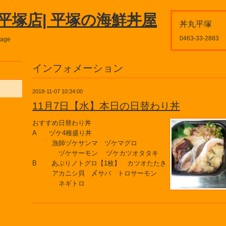
平塚店| 平塚の海鮮丼屋
丼丸平塚
0463-33-2883
page
インフォメーション
2018-11-07 10:34:00
11月7日【水】本日の日替わり丼
おすすめ日替わり丼
A ヅケ4種盛り丼
漁師ヅケサンマ ヅケマグロ
ヅケサーモン ヅケカツオタタキ
B あぶりノトグロ【1枚】 カツオたたき
アカニシ貝 〆サバ トロサーモン
ネギトロ