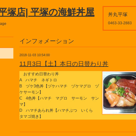
平塚店| 平塚の海鮮丼屋
丼丸平塚
0463-33-2883
page
インフォメーション
2018-11-03 10:54:00
11月3日【土】本日の日替わり丼
おすすめ日替わり丼
A ハマチ ネギトロ
B ヅケ3色丼【ヅケハマチ ヅケマグロ ヅ
ケサーモン】
C 4色丼【ハマチ マグロ サーモン サン
マ】
D ハマチあられ丼【ハマチぶつ いくら
タマゴ焼き】