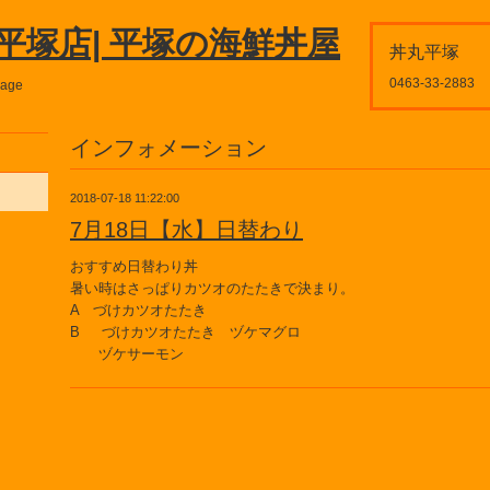
平塚店| 平塚の海鮮丼屋
丼丸平塚
0463-33-2883
page
インフォメーション
2018-07-18 11:22:00
7月18日【水】日替わり
おすすめ日替わり丼
暑い時はさっぱりカツオのたたきで決まり。
A づけカツオたたき
B づけカツオたたき ヅケマグロ
ヅケサーモン