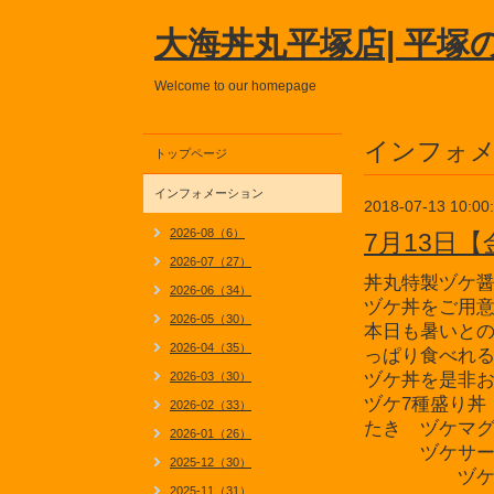
大海丼丸平塚店| 平塚
Welcome to our homepage
インフォ
トップページ
インフォメーション
2018-07-13 10:00
2026-08（6）
7月13日
2026-07（27）
丼丸特製ヅケ
2026-06（34）
ヅケ丼をご用
2026-05（30）
本日も暑いと
2026-04（35）
っぱり食べれ
2026-03（30）
ヅケ丼を是非
ヅケ7種盛り丼
2026-02（33）
たき ヅケマ
2026-01（26）
ヅケサーモ
2025-12（30）
ヅケホタテ
2025-11（31）