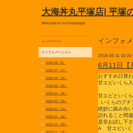
大海丼丸平塚店| 平塚
Welcome to our homepage
インフォ
トップページ
インフォメーション
2018-06-11 10:24
2026-08（5）
6月11日
2026-07（27）
おすすめ日替
2026-06（34）
甘エビいくら
2026-05（30）
2026-04（35）
甘エビといく
2026-03（30）
いくらのプチ
絶妙に絡み合
2026-02（33）
訪れること間
2026-01（26）
是非お試し下
2025-12（30）
A 甘エビい
2025-11（31）