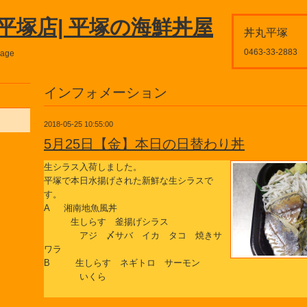
平塚店| 平塚の海鮮丼屋
丼丸平塚
0463-33-2883
page
インフォメーション
2018-05-25 10:55:00
5月25日【金】本日の日替わり丼
生シラス入荷しました。
平塚で本日水揚げされた新鮮な生シラスで
す。
A 湘南地魚風丼
生しらす 釜揚げシラス
アジ 〆サバ イカ タコ 焼きサ
ワラ
B 生しらす ネギトロ サーモン
いくら