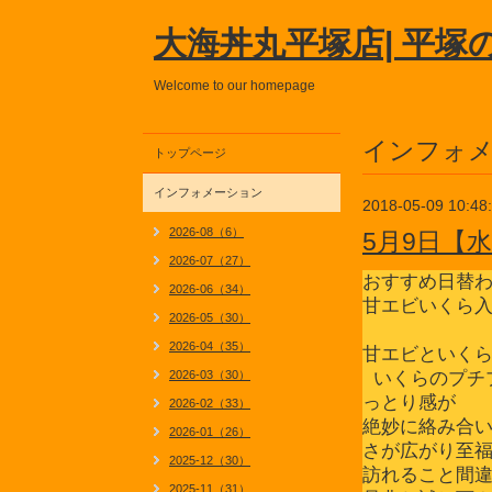
大海丼丸平塚店| 平塚
Welcome to our homepage
インフォ
トップページ
インフォメーション
2018-05-09 10:48
2026-08（6）
5月9日【
2026-07（27）
おすすめ日替
2026-06（34）
甘エビいくら
2026-05（30）
2026-04（35）
甘エビといく
2026-03（30）
いくらのプチ
っとり感が
2026-02（33）
絶妙に絡み合
2026-01（26）
さが広がり至
2025-12（30）
訪れること間
2025-11（31）