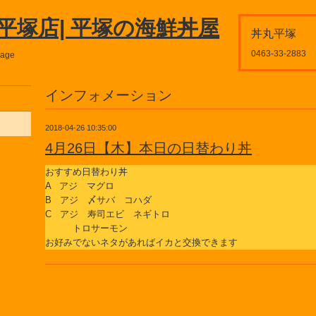
平塚店| 平塚の海鮮丼屋
丼丸平塚
0463-33-2883
page
インフォメーション
2018-04-26 10:35:00
4月26日【木】本日の日替わり丼
おすすめ日替わり丼
A アジ マグロ
B アジ 〆サバ コハダ
C アジ 寿司エビ ネギトロ
トロサーモン
お好みでないネタがあればイカと交換できます