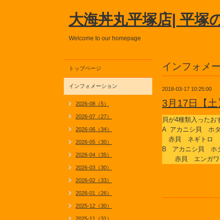
大海丼丸平塚店| 平塚
Welcome to our homepage
インフォメ
トップページ
インフォメーション
2018-03-17 10:25:00
3月17日【
2026-08（5）
2026-07（27）
貝が4種類入ったお
A アカニシ貝 
2026-06（34）
赤貝 ネギトロ
2026-05（30）
B アカニシ貝 
2026-04（35）
赤貝 エンガワ
2026-03（30）
2026-02（33）
2026-01（26）
2025-12（30）
2025-11（31）