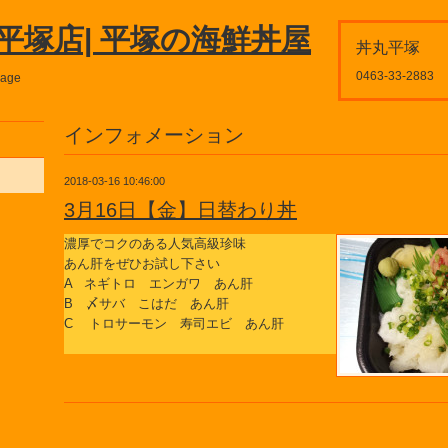
平塚店| 平塚の海鮮丼屋
丼丸平塚
0463-33-2883
page
インフォメーション
2018-03-16 10:46:00
3月16日【金】日替わり丼
濃厚でコクのある人気高級珍味
あん肝をぜひお試し下さい
A ネギトロ エンガワ あん肝
B 〆サバ こはだ あん肝
C トロサーモン 寿司エビ あん肝