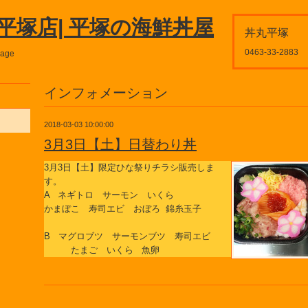
平塚店| 平塚の海鮮丼屋
丼丸平塚
0463-33-2883
page
インフォメーション
2018-03-03 10:00:00
3月3日【土】日替わり丼
3月3日【土】限定ひな祭りチラシ販売しま
す。
A ネギトロ サーモン いくら
かまぼこ 寿司エビ おぼろ 錦糸玉子
B マグロブツ サーモンブツ 寿司エビ
たまご いくら 魚卵