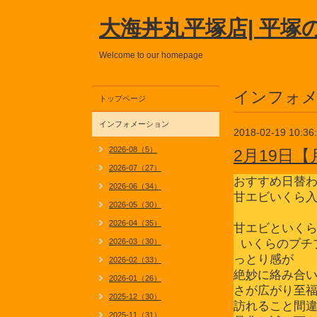
大海丼丸平塚店| 平塚
Welcome to our homepage
インフォ
トップページ
インフォメーション
2018-02-19 10:36
2026-08（5）
2月19日
2026-07（27）
おすすめ日替
2026-06（34）
甘エビいくら
2026-05（30）
2026-04（35）
甘エビといく
2026-03（30）
いくらのプチ
っとり感が
2026-02（33）
絶妙に絡み合
2026-01（26）
さが広がり至
2025-12（30）
訪れること間
2025-11（31）