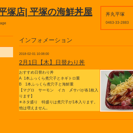
平塚店| 平塚の海鮮丼屋
丼丸平塚
0463-33-2883
page
インフォメーション
2018-02-01 10:08:00
2月1日【木】日替わり丼
おすすめ日替わり丼
A 1本ふっくら煮穴子とネギトロ重
B 1本ふっくら煮穴子と海鮮重
【マグロ サーモン イカ 〆サバが各1枚入
ります】
✳ネタ盛り 特盛りは煮穴子が1本入ります。
他は増えません。