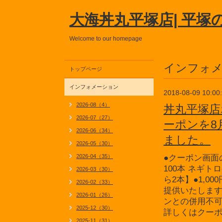
大海丼丸平塚店| 平塚
Welcome to our homepage
インフォ
トップページ
インフォメーション
2018-08-09 10:00
2026-08（4）
丼丸平塚店
2026-07（27）
ーポンを8
2026-06（34）
ました。
2026-05（30）
2026-04（35）
●クーポン画面
100本 ネギト
2026-03（30）
ら2本】●1,0
2026-02（33）
提供いたしま
2026-01（26）
ンとの併用不
2025-12（30）
詳しくはクー
2025-11（31）