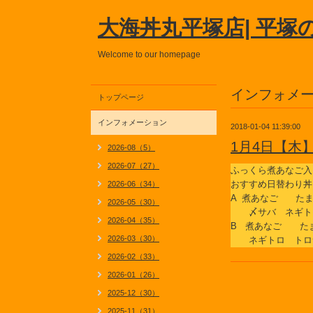
大海丼丸平塚店| 平塚
Welcome to our homepage
インフォメ
トップページ
インフォメーション
2018-01-04 11:39:00
1月4日【木
2026-08（5）
2026-07（27）
ふっくら煮あなご入
おすすめ日替わり丼
2026-06（34）
A 煮あなご た
2026-05（30）
〆サバ ネギト
2026-04（35）
B 煮あなご た
2026-03（30）
ネギトロ トロサ
2026-02（33）
2026-01（26）
2025-12（30）
2025-11（31）