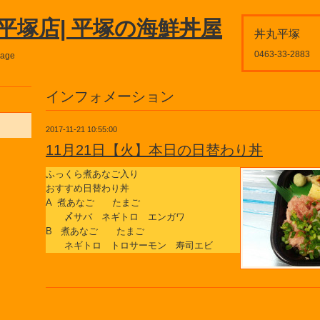
平塚店| 平塚の海鮮丼屋
丼丸平塚
0463-33-2883
page
インフォメーション
2017-11-21 10:55:00
11月21日【火】本日の日替わり丼
ふっくら煮あなご入り
おすすめ日替わり丼
A 煮あなご たまご
〆サバ ネギトロ エンガワ
B 煮あなご たまご
ネギトロ トロサーモン 寿司エビ