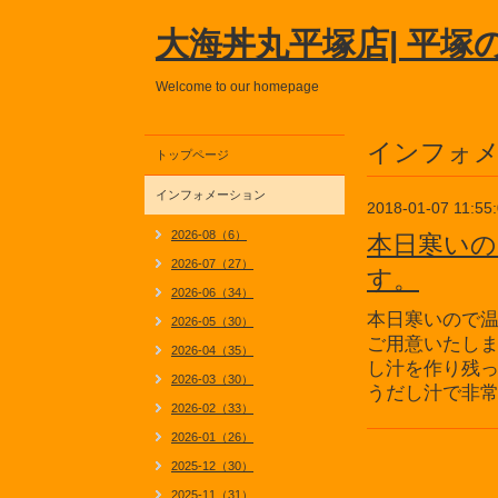
大海丼丸平塚店| 平塚
Welcome to our homepage
インフォ
トップページ
インフォメーション
2018-01-07 11:55
2026-08（6）
本日寒い
2026-07（27）
す。
2026-06（34）
本日寒いので
2026-05（30）
ご用意いたし
2026-04（35）
し汁を作り残
2026-03（30）
うだし汁で非
2026-02（33）
2026-01（26）
2025-12（30）
2025-11（31）