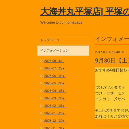
大海丼丸平塚店| 平塚
Welcome to our homepage
インフォメ
トップページ
インフォメーション
2017-09-30 10:40:00
9月30日【
2026-08（6）
2026-07（27）
おすすめ6種日替わ
2026-06（34）
2026-05（30）
づけカツオタタキ 
2026-04（35）
づけトロサーモン 
2026-03（30）
エンガワ 〆サバ
2026-02（33）
✳上記のネタでお好
2026-01（26）
あればイカと交換で
2025-12（30）
2025-11（31）