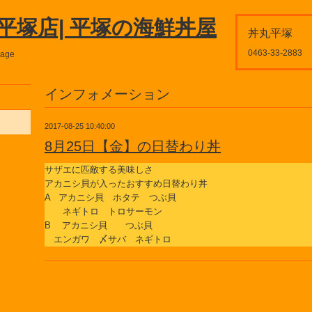
平塚店| 平塚の海鮮丼屋
丼丸平塚
0463-33-2883
page
インフォメーション
2017-08-25 10:40:00
8月25日【金】の日替わり丼
サザエに匹敵する美味しさ
アカニシ貝が入ったおすすめ日替わり丼
A アカニシ貝 ホタテ つぶ貝
ネギトロ トロサーモン
B アカニシ貝 つぶ貝
エンガワ 〆サバ ネギトロ