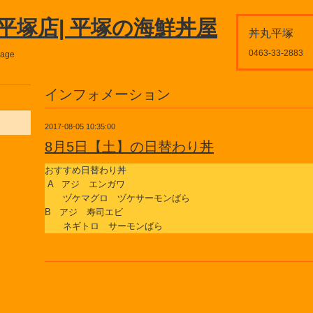
平塚店| 平塚の海鮮丼屋
丼丸平塚
0463-33-2883
page
インフォメーション
2017-08-05 10:35:00
8月5日【土】の日替わり丼
おすすめ日替わり丼
A アジ エンガワ
ヅケマグロ ヅケサーモンばら
B アジ 寿司エビ
ネギトロ サーモンばら