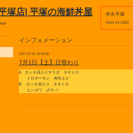
平塚店| 平塚の海鮮丼屋
丼丸平塚
0463-33-2883
page
インフォメーション
2017-07-01 10:30:00
7月1日【土】日替わり
A ホッキ貝入りサラダ ネギトロ
トロサーモン 寿司エビ
B ホッキ貝入り ネギトロ
エンガワ 〆サバ