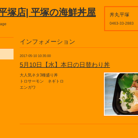
平塚店| 平塚の海鮮丼屋
丼丸平塚
0463-33-2883
page
インフォメーション
2017-05-10 10:35:00
5月10日【水】本日の日替わり丼
大人気ネタ3種盛り丼
トロサーモン ネギトロ
エンガワ