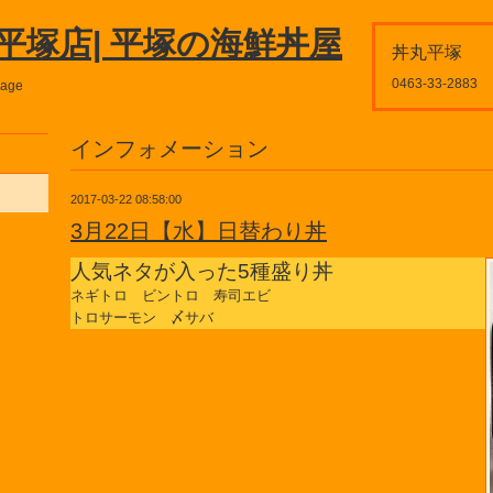
平塚店| 平塚の海鮮丼屋
丼丸平塚
0463-33-2883
page
インフォメーション
2017-03-22 08:58:00
3月22日【水】日替わり丼
人気ネタが入った5種盛り丼
ネギトロ ビントロ 寿司エビ
トロサーモン 〆サバ