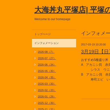
大海丼丸平塚店| 平塚
Welcome to our homepage
インフォメ
トップページ
インフォメーション
2017-03-19 10:20:00
3月19日【
2026-08（7）
2026-07（27）
おすすめ5種盛り丼
A アカニシ貝 赤
2026-06（34）
シラス ウニ
2026-05（30）
B アカニシ貝 赤
2026-04（35）
寿司エビ い
2026-03（30）
2026-02（33）
2026-01（26）
2025-12（30）
2025-11（31）