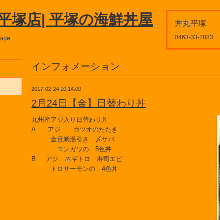
平塚店| 平塚の海鮮丼屋
丼丸平塚
0463-33-2883
page
インフォメーション
2017-02-24 10:14:00
2月24日【金】日替わり丼
九州産アジ入り日替わり丼
A アジ カツオのたたき
金目鯛湯引き 〆サバ
エンガワの 5色丼
B アジ ネギトロ 寿司エビ
トロサーモンの 4色丼