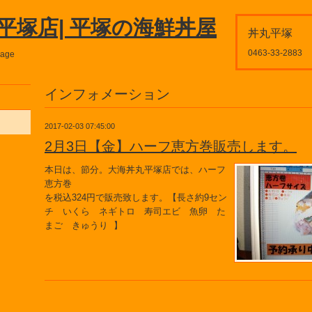
平塚店| 平塚の海鮮丼屋
丼丸平塚
0463-33-2883
page
インフォメーション
2017-02-03 07:45:00
2月3日【金】ハーフ恵方巻販売します。
本日は、節分。大海丼丸平塚店では、ハーフ
恵方巻
を税込324円で販売致します。【長さ約9セン
チ いくら ネギトロ 寿司エビ 魚卵 た
まご きゅうり 】