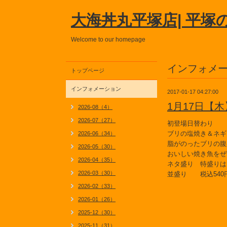
大海丼丸平塚店| 平塚
Welcome to our homepage
インフォメ
トップページ
インフォメーション
2017-01-17 04:27:00
1月17日【
2026-08（4）
2026-07（27）
初登場日替わり
ブリの塩焼き＆ネギ
2026-06（34）
脂がのったブリの腹
2026-05（30）
おいしい焼き魚をぜ
2026-04（35）
ネタ盛り 特盛りは
2026-03（30）
並盛り 税込540
2026-02（33）
2026-01（26）
2025-12（30）
2025-11（31）