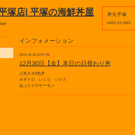
平塚店| 平塚の海鮮丼屋
丼丸平塚
0463-33-2883
page
インフォメーション
2016-12-30 10:57:00
12月30日【金】本日の日替わり丼
人気ネタ4色丼
ネギトロ いくら シラス
あぶりトロサーモン