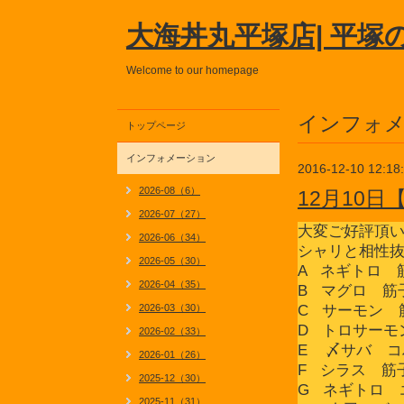
大海丼丸平塚店| 平塚
Welcome to our homepage
インフォ
トップページ
インフォメーション
2016-12-10 12:18
2026-08（6）
12月10
2026-07（27）
大変ご好評頂
2026-06（34）
シャリと相性
2026-05（30）
A ネギトロ 
2026-04（35）
B マグロ 筋
2026-03（30）
C サーモン 
D トロサーモ
2026-02（33）
E 〆サバ コ
2026-01（26）
F シラス 筋
2025-12（30）
G ネギトロ 
2025-11（31）