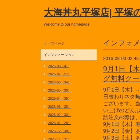
大海丼丸平塚店| 平塚
Welcome to our homepage
インフォ
トップページ
インフォメーション
2016-09-03 02:45
2026-08（4）
9月1日【
2026-07（27）
グ無料クー
2026-06（34）
9月1日【木】
2026-05（30）
日替わりネタ
2026-04（35）
ございます。
2026-03（30）
い上げのどん
2026-02（33）
話注文の際は
2026-01（26）
9月1日【木】
9月2日【金】
2025-12（30）
9月3日【土】
2025-11（31）