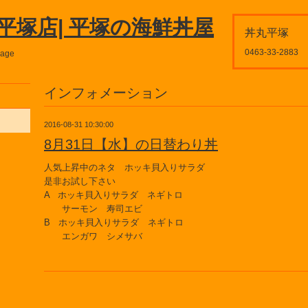
平塚店| 平塚の海鮮丼屋
丼丸平塚
0463-33-2883
page
インフォメーション
2016-08-31 10:30:00
8月31日【水】の日替わり丼
人気上昇中のネタ ホッキ貝入りサラダ
是非お試し下さい
A ホッキ貝入りサラダ ネギトロ
サーモン 寿司エビ
B ホッキ貝入りサラダ ネギトロ
エンガワ シメサバ