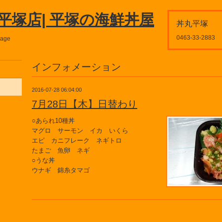
平塚店| 平塚の海鮮丼屋
丼丸平塚
0463-33-2883
page
インフォメーション
2016-07-28 06:04:00
7月28日【木】日替わり
○あられ10種丼
マグロ サーモン イカ いくら
エビ カニフレーク ネギトロ
たまご 魚卵 ネギ
○うな丼
ウナギ 錦糸タマゴ