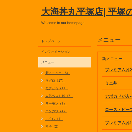
大海丼丸平塚店| 平塚
Welcome to our homepage
メニュー
トップページ
インフォメーション
新メニュー
メニュー
プレミアム丼2
新メニュー（5）
マグロ（17）
ミニ丼
ねぎとろ（11）
人気ベスト10（7）
アボカドが入
サーモン（7）
ローストビー
エンガワ（4）
いくら（4）
プレミアム丼1
穴子（2）