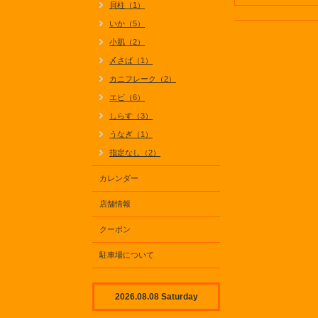
貝柱（1）
いか（5）
小肌（2）
〆さば（1）
カニフレーク（2）
エビ（6）
しらす（3）
うなぎ（1）
指定なし（2）
カレンダー
店舗情報
クーポン
駐車場について
2026.08.08 Saturday